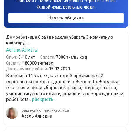
Общайся с носителями из разных стран в DuoLink.
Живой язык, реальные люди.
Начать общение
Домработница 6 раз в неделю убирать 3-комнатную
квартиру,...
Астана, Алматы
Опыт:
3-10 лет
Оплата:
7000 тнг/выход
Оплата:
180000 тнг/мес
Дата начала работы:
05.02.2020
Квартира 115 кв.м., в которой проживают 2
взрослых и новорожденный ребёнок. Требования:
влажная и сухая уборка квартиры, стирка, глажка,
умение вкусно готовить, помощь с новорождённым
ребёнком...
раскрыть...
Вакансия от частного лица
Асель Аяновна