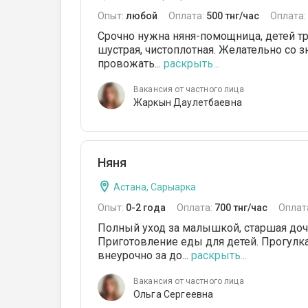
Опыт:
любой
Оплата:
500 тнг/час
Оплата:
Срочно нужна няня-помощница, детей тр
шустрая, чистоплотная. Желательно со з
провожать...
раскрыть...
Вакансия от частного лица
Жаркын Даулетбаевна
Няня
Астана, Сарыарка
Опыт:
0-2 года
Оплата:
700 тнг/час
Оплат
Полный уход за малышкой, старшая дочка
Приготовление еды для детей. Прогулк
внеурочно за до...
раскрыть...
Вакансия от частного лица
Ольга Сергеевна