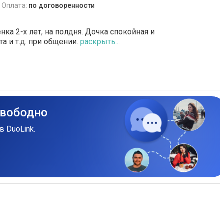
Оплата:
по договоренности
нка 2-х лет, на полдня. Дочка спокойная и
а и т.д. при общении.
раскрыть...
свободно
в DuoLink.