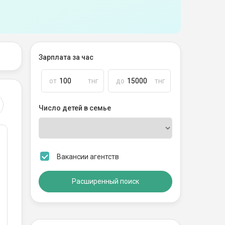
Зарплата за час
от
тнг
до
тнг
Число детей в семье
Вакансии агентств
Расширенный поиск