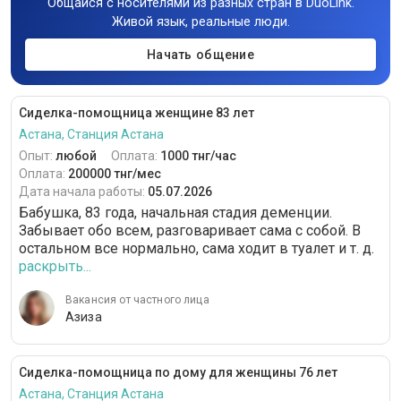
Общайся с носителями из разных стран в DuoLink.
Живой язык, реальные люди.
Начать общение
Сиделка-помощница женщине 83 лет
Астана, Станция Астана
Опыт:
любой
Оплата:
1000 тнг/час
Оплата:
200000 тнг/мес
Дата начала работы:
05.07.2026
Бабушка, 83 года, начальная стадия деменции.
Забывает обо всем, разговаривает сама с собой. В
остальном все нормально, сама ходит в туалет и т. д.
раскрыть...
Вакансия от частного лица
Азиза
Сиделка-помощница по дому для женщины 76 лет
Астана, Станция Астана