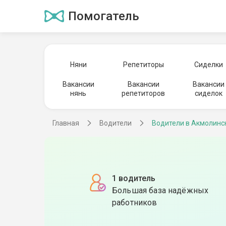
Помогатель
Няни
Репетиторы
Сиделки
Вакансии
Вакансии
Вакансии
нянь
репетиторов
сиделок
Главная
Водители
Водители в Акмолинс
1 водитель
Большая база надёжных
работников