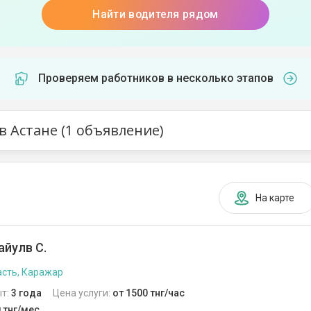
Найти водителя рядом
Проверяем работников в несколько этапов
в Астане (1 объявление)
На карте
айулв С.
сть, Каражар
т:
3 года
Цена услуги:
от 1500 тнг/час
 тнг/мес